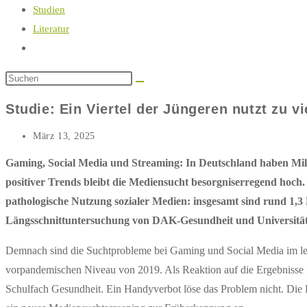
Studien
Literatur
Website-
Suche
umschalten
Studie: Ein Viertel der Jüngeren nutzt zu v
Beitrag
März 13, 2025
zuletzt
geändert
Gaming, Social Media und Streaming: In Deutschland haben Mil
am:
positiver Trends bleibt die Mediensucht besorgniserregend hoch. B
pathologische Nutzung sozialer Medien: insgesamt sind rund 1,3 
Längsschnittuntersuchung von DAK-Gesundheit und Universit
Demnach sind die Suchtprobleme bei Gaming und Social Media im let
vorpandemischen Niveau von 2019. Als Reaktion auf die Ergebnisse 
Schulfach Gesundheit. Ein Handyverbot löse das Problem nicht. Die 