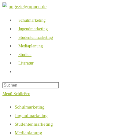
Zum
Inhalt
Schulmarketing
springen
Jugendmarketing
Studentenmarketing
Mediaplanung
Studien
Literatur
Website-
Suche
umschalten
Menü
Schließen
Schulmarketing
Jugendmarketing
Studentenmarketing
Mediaplanung