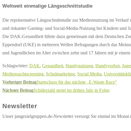
Weltweit einmalige Längsschnittstudie
Die repräsentative Längsschnittstudie zur Mediennutzung im Verlauf
und riskanter Gaming- und Social-Media-Nutzung bei Kindern und Ju
Die DAK-Gesundheit führte dazu gemeinsam mit dem Deutschen Zentr
Eppendorf (UKE) in mehreren Wellen Befragungen durch das Meinung
und Jugendlichen im Alter zwischen zehn und 17 Jahren mit je einem 
Schlagwörter
:
DAK
,
Gesundheit
,
Handynutzung
,
Handyverbot
,
Juge
Mediensuchtscreening
,
Schulmarketing
,
Social Media
,
Universitäts
Weitere
Vorheriger Beitrag
Startschuss für das nächste „E-Waste Race“
Artikel
Nächster Beitrag
Schülerzahl steigt im dritten Jahr in Folge
ansehen
Newsletter
Unser jungezielgruppen.de-Newsletter versorgt Sie einmal im Monat 