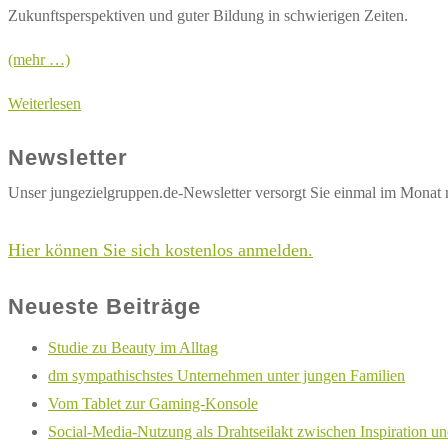
Zukunftsperspektiven und guter Bildung in schwierigen Zeiten.
(mehr …)
Differenzierter
Weiterlesen
Blick
Newsletter
der
Jugend
Unser jungezielgruppen.de-Newsletter versorgt Sie einmal im Monat 
auf
Bildung
Hier können Sie sich kostenlos anmelden.
Neueste Beiträge
Studie zu Beauty im Alltag
dm sympathischstes Unternehmen unter jungen Familien
Vom Tablet zur Gaming-Konsole
Social-Media-Nutzung als Drahtseilakt zwischen Inspiration u