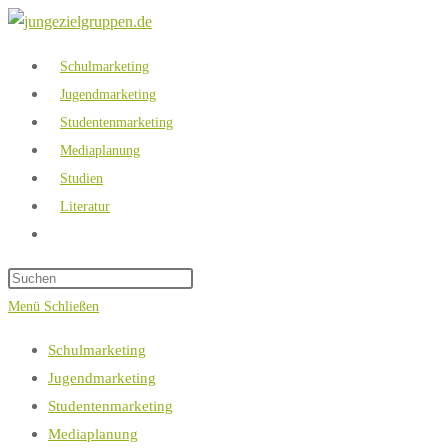
Zum
Inhalt
Schulmarketing
springen
Jugendmarketing
Studentenmarketing
Mediaplanung
Studien
Literatur
Website-
Suche
umschalten
Menü
Schließen
Schulmarketing
Jugendmarketing
Studentenmarketing
Mediaplanung