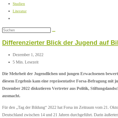
Studien
Literatur
Website-
Suche
umschalten
Differenzierter Blick der Jugend auf B
Beitrag
Dezember 1, 2022
zuletzt
Lesedauer:
5 Min. Lesezeit
geändert
Die Mehrheit der Jugendlichen und jungen Erwachsenen bewertet
am:
diesem Ergebnis kam eine repräsentative Forsa-Befragung mit 
Dezember 2022 diskutieren Vertreter aus Politik, Stiftungslands
ausmacht.
Für den „Tag der Bildung“ 2022 hat Forsa im Zeitraum vom 21. Okto
Deutschland zwischen 14 und 21 Jahren durchgeführt. Darin äußerte