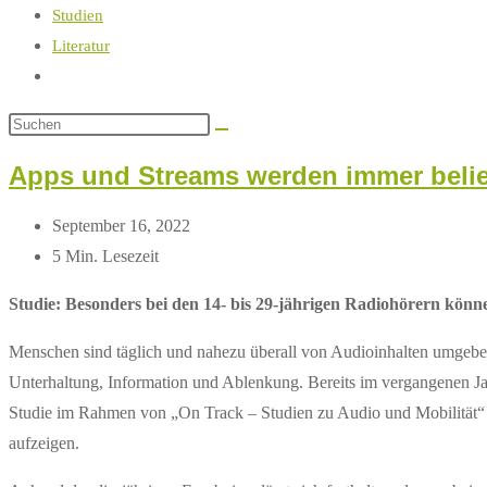
Studien
Literatur
Website-
Suche
Diese
umschalten
Website
Apps und Streams werden immer belie
durchsuchen
Beitrag
September 16, 2022
zuletzt
Lesedauer:
5 Min. Lesezeit
geändert
Studie: Besonders bei den 14- bis 29-jährigen Radiohörern kön
am:
Menschen sind täglich und nahezu überall von Audioinhalten umgeben
Unterhaltung, Information und Ablenkung. Bereits im vergangenen Ja
Studie im Rahmen von „On Track – Studien zu Audio und Mobilität
aufzeigen.