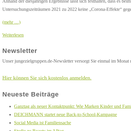
Anhand der diesjährigen Ergebnisse lässt sich festhalten, dass es b
Untersuchungszeiträumen 2021 zu 2022 keine „Corona-Effekte“ gege
(mehr …)
Apps
Weiterlesen
und
Newsletter
Streams
werden
Unser jungezielgruppen.de-Newsletter versorgt Sie einmal im Monat 
immer
beliebter
Hier können Sie sich kostenlos anmelden.
Neueste Beiträge
Ganztag als neuer Kontaktpunkt: Wie Marken Kinder und Famil
DEICHMANN startet neue Back-to-School-Kampagne
Social Media ist Familiensache
Studie zu Beauty im Alltag