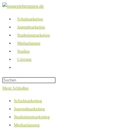
Zum
Inhalt
Schulmarketing
springen
Jugendmarketing
Studentenmarketing
Mediaplanung
Studien
Literatur
Website-
Suche
Press
umschalten
Escape
Menü
Schließen
to
Schulmarketing
close
Jugendmarketing
the
Studentenmarketing
search
Mediaplanung
panel.