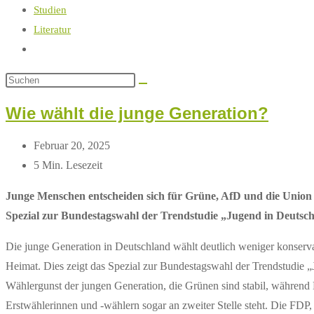
Studien
Literatur
Website-
Suche
umschalten
Wie wählt die junge Generation?
Beitrag
Februar 20, 2025
zuletzt
Lesedauer:
5 Min. Lesezeit
geändert
Junge Menschen entscheiden sich für Grüne, AfD und die Union s
am:
Spezial zur Bundestagswahl der Trendstudie „Jugend in Deutsch
Die junge Generation in Deutschland wählt deutlich weniger konservat
Heimat. Dies zeigt das Spezial zur Bundestagswahl der Trendstudie
Wählergunst der jungen Generation, die Grünen sind stabil, während 
Erstwählerinnen und -wählern sogar an zweiter Stelle steht. Die FDP,