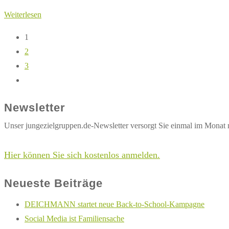
Schnelle
Weiterlesen
Kündiger
1
–
2
vor
3
allem
Gehe
„Gen
zur
Y“
Newsletter
nächsten
fällt
Seite
Unser jungezielgruppen.de-Newsletter versorgt Sie einmal im Monat 
auf
Hier können Sie sich kostenlos anmelden.
Neueste Beiträge
DEICHMANN startet neue Back-to-School-Kampagne
Social Media ist Familiensache