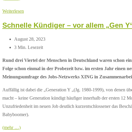
Weniger
Weiterlesen
Einfluss
Schnelle Kündiger – vor allem „Gen Y“ 
von
Influencern
Beitrag
August 28, 2023
auf
zuletzt
Lesedauer:
3 Min. Lesezeit
Kaufentscheidungen
geändert
Rund drei Viertel der Menschen in Deutschland waren schon ein
am:
Folge schon einmal in der Probezeit bzw. im ersten Jahr einen ne
Meinungsumfrage des Jobs-Netzwerks XING in Zusammenarbeit 
Auffällig ist dabei die „Generation Y „(Jg. 1980-1999), von denen ü
macht – keine Generation kündigt häufiger innerhalb der ersten 12 M
Unzufriedenheit im neuen Job deutlich kurzentschlossener das Beschä
Babyboomer).
(mehr …)