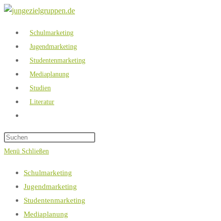
Zum
Inhalt
Schulmarketing
springen
Jugendmarketing
Studentenmarketing
Mediaplanung
Studien
Literatur
Website-
Suche
umschalten
Menü
Schließen
Schulmarketing
Jugendmarketing
Studentenmarketing
Mediaplanung