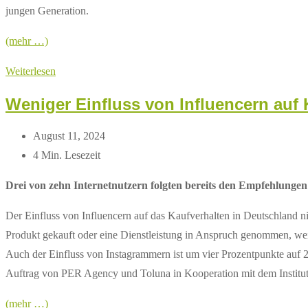
jungen Generation.
(mehr …)
Wie
Weiterlesen
wählt
Weniger Einfluss von Influencern auf
die
junge
Beitrag
August 11, 2024
Generation?
zuletzt
Lesedauer:
4 Min. Lesezeit
geändert
Drei von zehn Internetnutzern folgten bereits den Empfehlunge
am:
Der Einfluss von Influencern auf das Kaufverhalten in Deutschland n
Produkt gekauft oder eine Dienstleistung in Anspruch genommen, wei
Auch der Einfluss von Instagrammern ist um vier Prozentpunkte auf 
Auftrag von PER Agency und Toluna in Kooperation mit dem Institu
(mehr …)