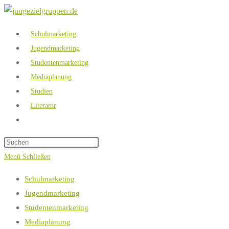
Zum
Inhalt
Schulmarketing
springen
Jugendmarketing
Studentenmarketing
Mediaplanung
Studien
Literatur
Website-
Suche
umschalten
Menü
Schließen
Schulmarketing
Jugendmarketing
Studentenmarketing
Mediaplanung