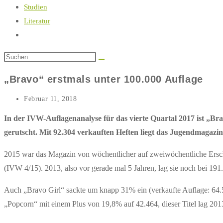
Studien
Literatur
Website-
Suche
umschalten
„Bravo“ erstmals unter 100.000 Auflage
Beitrag
Februar 11, 2018
zuletzt
geändert
In der IVW-Auflagenanalyse für das vierte Quartal 2017 ist „B
am:
gerutscht. Mit 92.304 verkauften Heften liegt das Jugendmagazi
2015 war das Magazin von wöchentlicher auf zweiwöchentliche Ersch
(IVW 4/15). 2013, also vor gerade mal 5 Jahren, lag sie noch bei 19
Auch „Bravo Girl“ sackte um knapp 31% ein (verkaufte Auflage: 64.
„Popcorn“ mit einem Plus von 19,8% auf 42.464, dieser Titel lag 20