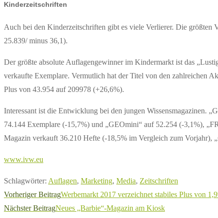
Kinderzeitschriften
Auch bei den Kinderzeitschriften gibt es viele Verlierer. Die größ
25.839/ minus 36,1).
Der größte absolute Auflagengewinner im Kindermarkt ist das „Lust
verkaufte Exemplare. Vermutlich hat der Titel von den zahlreichen 
Plus von 43.954 auf 209978 (+26,6%).
Interessant ist die Entwicklung bei den jungen Wissensmagazinen. „
74.144 Exemplare (-15,7%) und „GEOmini“ auf 52.254 (-3,1%), „FR
Magazin verkauft 36.210 Hefte (-18,5% im Vergleich zum Vorjahr), „
www.ivw.eu
Schlagwörter
:
Auflagen
,
Marketing
,
Media
,
Zeitschriften
Weitere
Vorheriger Beitrag
Werbemarkt 2017 verzeichnet stabiles Plus von 1
Artikel
Nächster Beitrag
Neues „Barbie“-Magazin am Kiosk